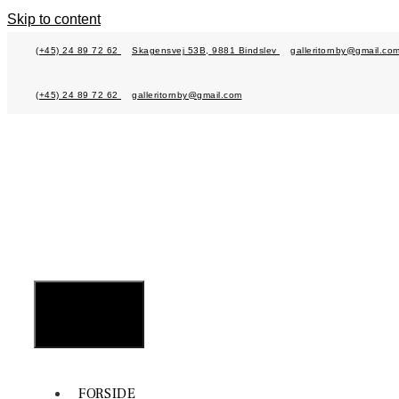
Skip to content
(+45) 24 89 72 62
Skagensvej 53B, 9881 Bindslev
galleritornby@gmail.co
(+45) 24 89 72 62
galleritornby@gmail.com
MENU
FORSIDE