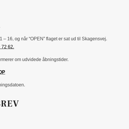
.
1 – 16, og når “OPEN” flaget er sat ud til Skagensvej.
 72 62.
ormerer om udvidede åbningstider.
OP
tningsdatoen.
BREV