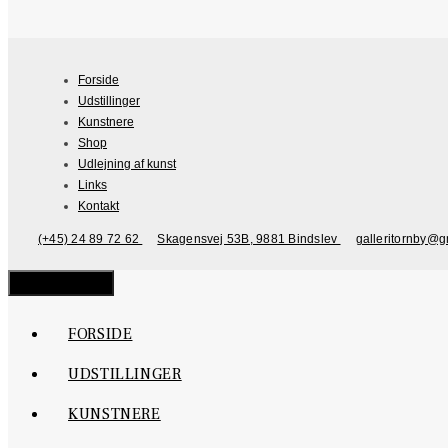
Forside
Udstillinger
Kunstnere
Shop
Udlejning af kunst
Links
Kontakt
(+45) 24 89 72 62
Skagensvej 53B, 9881 Bindslev
galleritornby@g
Close
FORSIDE
UDSTILLINGER
KUNSTNERE