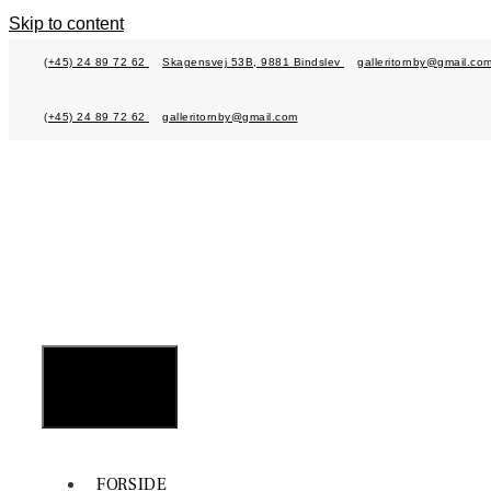
Skip to content
(+45) 24 89 72 62
Skagensvej 53B, 9881 Bindslev
galleritornby@gmail.co
(+45) 24 89 72 62
galleritornby@gmail.com
MENU
FORSIDE