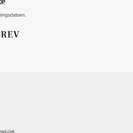
OP
tningsdatoen.
BREV
mail.com