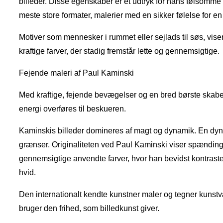
billeder. Disse egenskaber er et udtryk for hans følsomme 
meste store formater, malerier med en sikker følelse for e
Motiver som mennesker i rummet eller sejlads til søs, vis
kraftige farver, der stadig fremstår lette og gennemsigtige.
Fejende maleri af Paul Kaminski
Med kraftige, fejende bevægelser og en bred børste ska
energi overføres til beskueren.
Kaminskis billeder domineres af magt og dynamik. En dyna
grænser. Originaliteten ved Paul Kaminski viser spændin
gennemsigtige anvendte farver, hvor han bevidst kontraster
hvid.
Den internationalt kendte kunstner maler og tegner kunstv
bruger den frihed, som billedkunst giver.