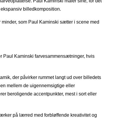
farveopfattelse. Paul Kaminski maler sine, for det
n ekspansiv billedkomposition.
er minder, som Paul Kaminski sætter i scene med
ber Paul Kaminski farvesammensætninger, hvis
mik, der påvirker rummet langt ud over billedets
gen mellem de uigennemsigtige eller
er beroligende accentpunkter, mest i sort eller
ærker på lærred med forbløffende kreativitet og