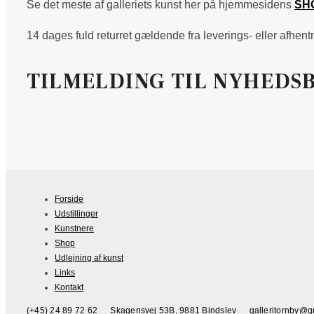
Se det meste af galleriets kunst her på hjemmesidens
SH
14 dages fuld returret gældende fra leverings- eller afhen
TILMELDING TIL NYHEDS
Forside
Udstillinger
Kunstnere
Shop
Udlejning af kunst
Links
Kontakt
(+45) 24 89 72 62
Skagensvej 53B, 9881 Bindslev
galleritornby@g